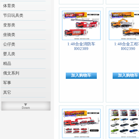
体育类
节日玩具类
变形类
坐骑类
1:48合金消防车
1:48合金工程
公仔类
I002389
I002390
婴儿类
精品
俄文系列
加入购物车
加入购物车
军事
其它