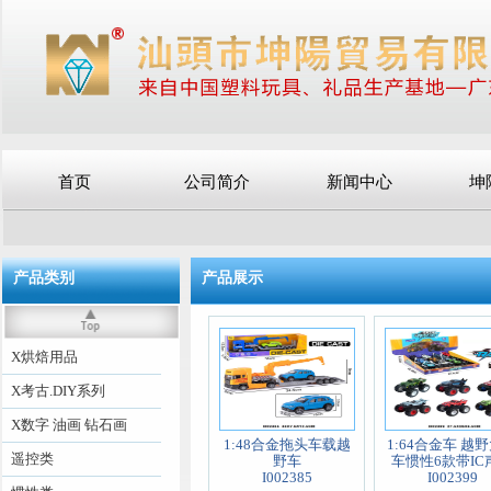
首页
公司简介
新闻中心
坤
产品类别
产品展示
X烘焙用品
X考古.DIY系列
X数字 油画 钻石画
1:48合金拖头车载越
1:64合金车 越
遥控类
野车
车惯性6款带IC
I002385
I002399