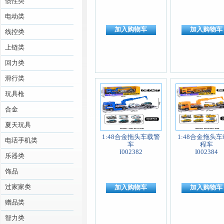
惯性类
电动类
加入购物车
加入购物车
线控类
上链类
回力类
滑行类
玩具枪
合金
夏天玩具
1:48合金拖头车载警
1:48合金拖头
电话手机类
车
程车
I002382
I002384
乐器类
饰品
过家家类
加入购物车
加入购物车
赠品类
智力类