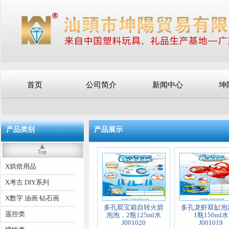
首页
公司简介
新闻中心
坤
产品类别
产品展示
X烘焙用品
X考古.DIY系列
X数字 油画 钻石画
多孔双宝箱自转火箭
多孔龙虾双缸泡
遥控类
泡泡，2瓶125ml水
1瓶150ml水
J001020
J001019