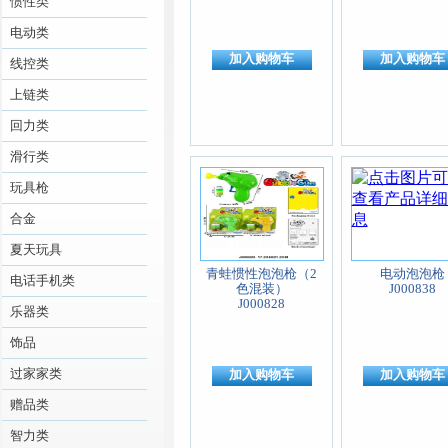
惯性类
电动类
加入购物车
加入购物车
线控类
上链类
回力类
滑行类
玩具枪
合金
夏天玩具
青蛙惯性泡泡枪（2
电动泡泡枪
电话手机类
色混装）
J000838
J000828
乐器类
饰品
过家家类
加入购物车
加入购物车
赠品类
智力类