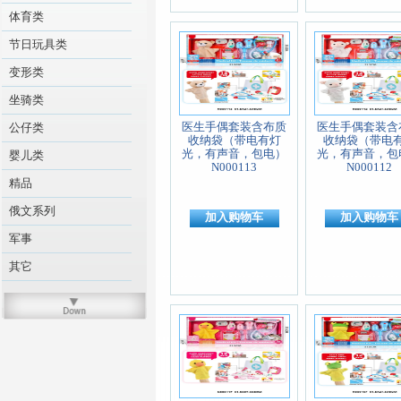
体育类
节日玩具类
变形类
坐骑类
医生手偶套装含布质
医生手偶套装含
公仔类
收纳袋（带电有灯
收纳袋（带电
光，有声音，包电）
光，有声音，包
婴儿类
N000113
N000112
精品
俄文系列
加入购物车
加入购物车
军事
其它