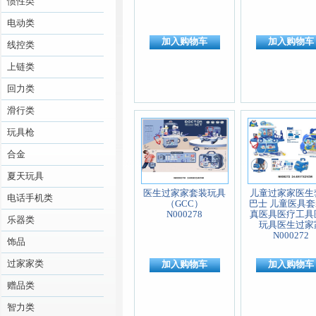
惯性类
电动类
加入购物车
加入购物车
线控类
上链类
回力类
滑行类
玩具枪
合金
夏天玩具
医生过家家套装玩具
儿童过家家医生
电话手机类
（GCC）
巴士 儿童医具
N000278
真医具医疗工具
乐器类
玩具医生过家
N000272
饰品
过家家类
加入购物车
加入购物车
赠品类
智力类