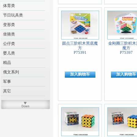
体育类
节日玩具类
变形类
坐骑类
圆点三阶积木黑底魔
金刚圈三阶积木
公仔类
方
魔方
P75391
P75397
婴儿类
精品
俄文系列
加入购物车
加入购物车
军事
其它