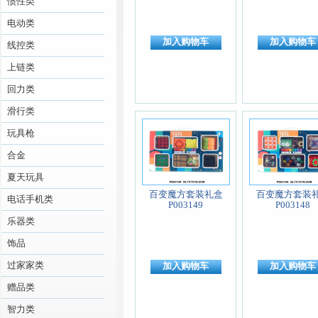
惯性类
电动类
加入购物车
加入购物车
线控类
上链类
回力类
滑行类
玩具枪
合金
夏天玩具
百变魔方套装礼盒
百变魔方套装
电话手机类
P003149
P003148
乐器类
饰品
过家家类
加入购物车
加入购物车
赠品类
智力类