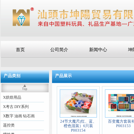
首页
公司简介
新闻中心
坤
产品类别
产品展示
X烘焙用品
X考古.DIY系列
X数字 油画 钻石画
24节大魔尺(红、蓝、
百变魔方套装
遥控类
橙色混装）6只装
P003153
P003154