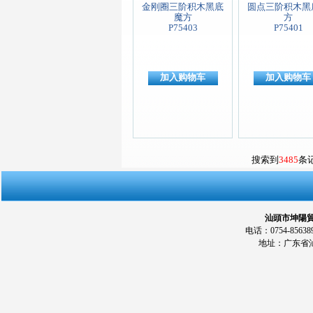
金刚圈三阶积木黑底
圆点三阶积木黑
魔方
方
P75403
P75401
加入购物车
加入购物车
搜索到
3485
条
汕頭市坤陽貿易
电话：0754-856389
地址：广东省