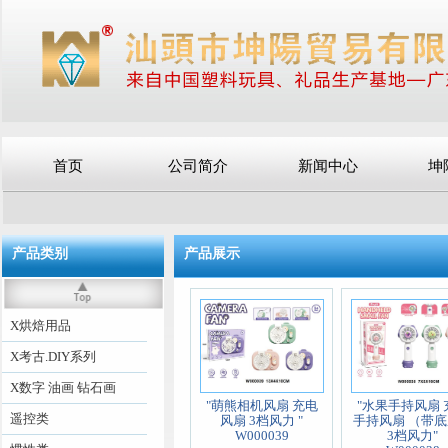
首页
公司简介
新闻中心
坤
产品类别
产品展示
X烘焙用品
X考古.DIY系列
X数字 油画 钻石画
"萌熊相机风扇 充电
"水果手持风扇 
遥控类
风扇 3档风力 "
手持风扇 （带
W000039
3档风力"