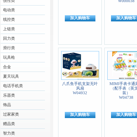
惯性类
W000038
电动类
加入购物车
加入购物车
线控类
上链类
回力类
滑行类
玩具枪
合金
夏天玩具
八爪鱼手机支架无叶
MIMI手表卡通
电话手机类
风扇
（配手表（英
W04932
装）
乐器类
W04738
饰品
过家家类
加入购物车
加入购物车
赠品类
智力类