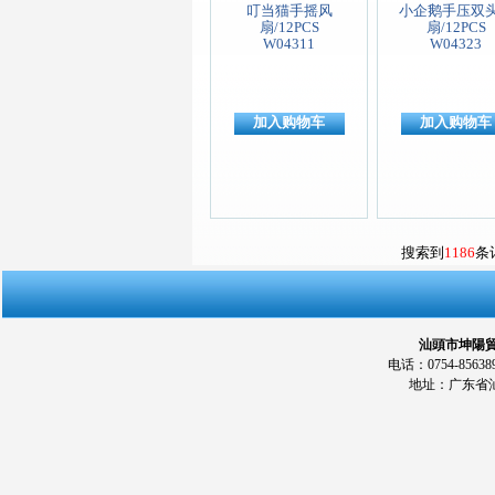
叮当猫手摇风
小企鹅手压双
扇/12PCS
扇/12PCS
W04311
W04323
加入购物车
加入购物车
搜索到
1186
条
汕頭市坤陽貿易
电话：0754-856389
地址：广东省