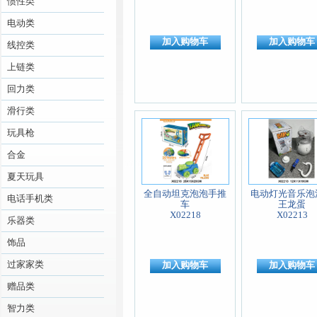
惯性类
电动类
加入购物车
加入购物车
线控类
上链类
回力类
滑行类
玩具枪
合金
夏天玩具
全自动坦克泡泡手推
电动灯光音乐泡
电话手机类
车
王龙蛋
X02218
X02213
乐器类
饰品
过家家类
加入购物车
加入购物车
赠品类
智力类