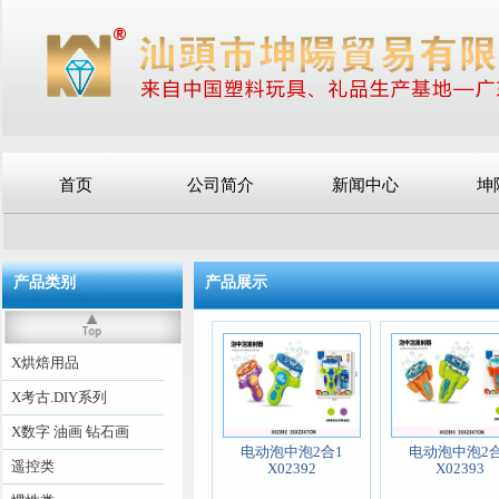
首页
公司简介
新闻中心
坤
产品类别
产品展示
X烘焙用品
X考古.DIY系列
X数字 油画 钻石画
电动泡中泡2合1
电动泡中泡2合
遥控类
X02392
X02393