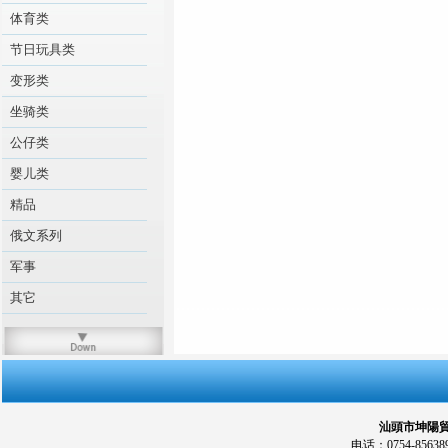
体育类
节日玩具类
变形类
坐骑类
公仔类
婴儿类
精品
俄文系列
军事
其它
汕頭市坤陽貿易
电话：0754-856389