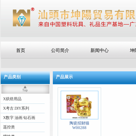
首页
公司简介
新闻中心
坤
产品类别
产品展示
X烘焙用品
X考古.DIY系列
X数字 油画 钻石画
陶瓷招财猫
遥控类
W00288