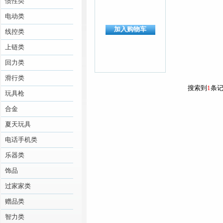
惯性类
电动类
加入购物车
线控类
上链类
回力类
滑行类
搜索到
1
条
玩具枪
合金
夏天玩具
电话手机类
乐器类
饰品
过家家类
赠品类
智力类