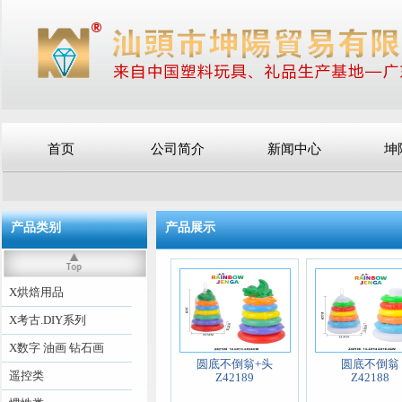
首页
公司简介
新闻中心
坤
产品类别
产品展示
X烘焙用品
X考古.DIY系列
X数字 油画 钻石画
圆底不倒翁+头
圆底不倒翁
遥控类
Z42189
Z42188