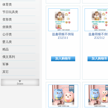
体育类
节日玩具类
变形类
坐骑类
益趣萌猴不倒翁
益趣萌猴不倒
公仔类
Z32511
Z32512
婴儿类
精品
俄文系列
加入购物车
加入购物车
军事
其它