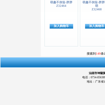
萌趣不倒翁-胖胖
萌趣不倒翁-胖
Z32464
萌
Z32468
加入购物车
加入购物车
搜索到
149
条
汕頭市坤陽貿易
电话：0754-856389
地址：广东省