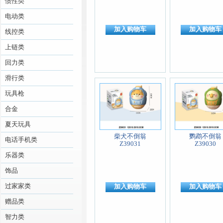
惯性类
电动类
加入购物车
加入购物车
线控类
上链类
回力类
滑行类
玩具枪
合金
夏天玩具
柴犬不倒翁
鹦鹉不倒翁
电话手机类
Z39031
Z39030
乐器类
饰品
过家家类
加入购物车
加入购物车
赠品类
智力类