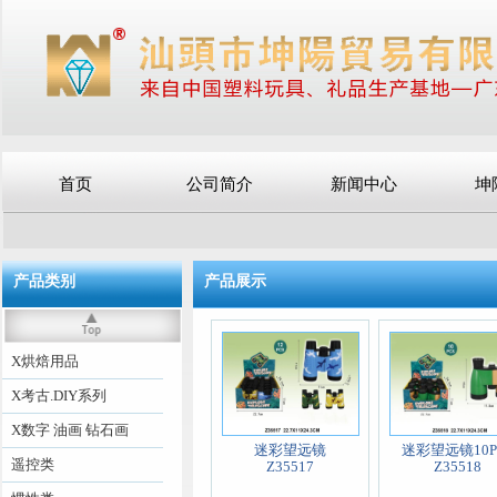
首页
公司简介
新闻中心
坤
产品类别
产品展示
X烘焙用品
X考古.DIY系列
X数字 油画 钻石画
迷彩望远镜
迷彩望远镜10P
遥控类
Z35517
Z35518