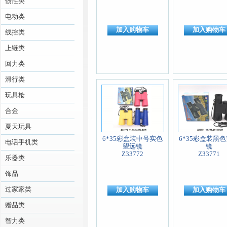
惯性类
电动类
加入购物车
加入购物车
线控类
上链类
回力类
滑行类
玩具枪
合金
夏天玩具
6*35彩盒装中号实色
6*35彩盒装黑
电话手机类
望远镜
镜
Z33772
Z33771
乐器类
饰品
过家家类
加入购物车
加入购物车
赠品类
智力类