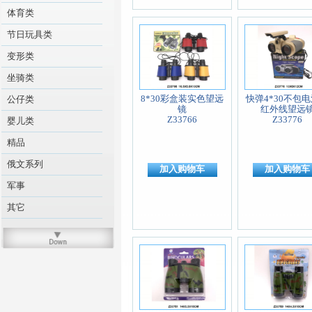
体育类
节日玩具类
变形类
坐骑类
8*30彩盒装实色望远
快弹4*30不包
公仔类
镜
红外线望远
Z33766
Z33776
婴儿类
精品
俄文系列
加入购物车
加入购物车
军事
其它