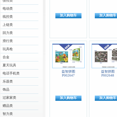
惯性类
电动类
加入购物车
加入购物车
线控类
上链类
回力类
滑行类
玩具枪
合金
夏天玩具
益智拼图
益智拼图
电话手机类
P002647
P002648
乐器类
饰品
过家家类
加入购物车
加入购物车
赠品类
智力类