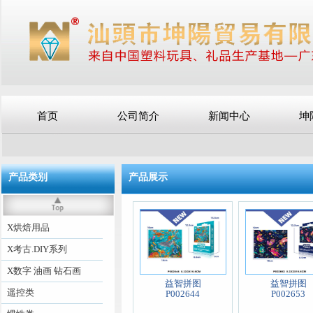
首页
公司简介
新闻中心
坤
产品类别
产品展示
X烘焙用品
X考古.DIY系列
X数字 油画 钻石画
益智拼图
益智拼图
遥控类
P002644
P002653