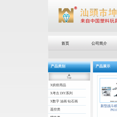
首页
公司简介
产品类别
产品展示
X烘焙用品
X考古.DIY系列
X数字 油画 钻石画
新型战斗
遥控类
P61