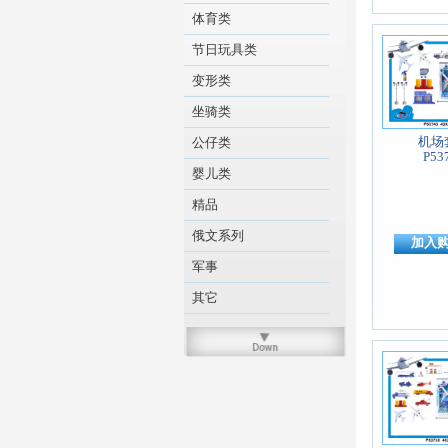
体育类
节日玩具类
变形类
坐骑类
机场
公仔类
P53
婴儿类
精品
俄文系列
加入
军事
其它