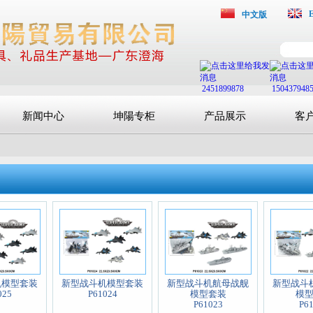
中文版
2451899878
150437948
新闻中心
坤陽专柜
产品展示
客
机模型套装
新型战斗机模型套装
新型战斗机航母战舰
新型战斗
025
P61024
模型套装
模
P61023
P6