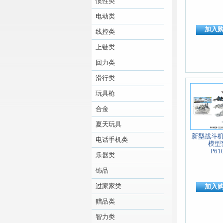
惯性类
电动类
加入
线控类
上链类
回力类
滑行类
玩具枪
合金
夏天玩具
新型战斗
电话手机类
模型
P61
乐器类
饰品
过家家类
加入
赠品类
智力类