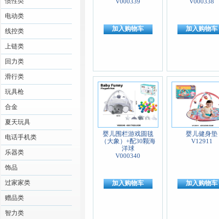
惯性类
V000339
V000338
电动类
加入购物车
加入购物车
线控类
上链类
回力类
滑行类
玩具枪
合金
夏天玩具
婴儿围栏游戏圆毯
婴儿健身垫
电话手机类
（大象）+配30颗海
V12911
洋球
乐器类
V000340
饰品
过家家类
加入购物车
加入购物车
赠品类
智力类