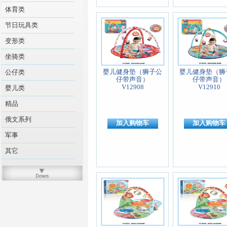
体育类
节日玩具类
变形类
坐骑类
婴儿健身垫（狮子公
婴儿健身垫（狮
公仔类
仔带声音）
仔带声音）
V12908
V12910
婴儿类
精品
俄文系列
加入购物车
加入购物车
军事
其它