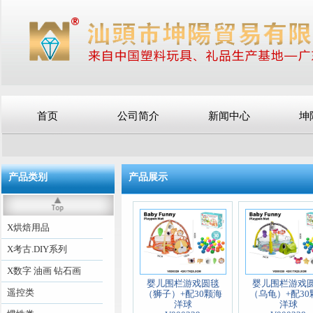
首页
公司简介
新闻中心
坤
产品类别
产品展示
X烘焙用品
X考古.DIY系列
X数字 油画 钻石画
婴儿围栏游戏圆毯
婴儿围栏游戏
遥控类
（狮子）+配30颗海
（乌龟）+配30
洋球
洋球