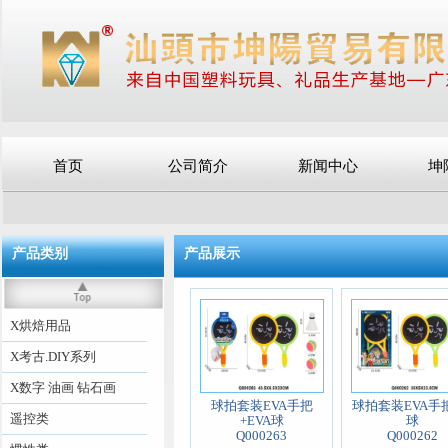
首页
公司简介
新闻中心
坤
产品类别
产品展示
X烘焙用品
X考古.DIY系列
X数字 油画 钻石画
球拍套装EVA手把
球拍套装EVA手
遥控类
+EVA球
球
Q000263
Q000262