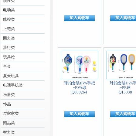
惯性类
电动类
加入购物车
加入购物车
线控类
上链类
回力类
滑行类
玩具枪
合金
夏天玩具
球拍套装EVA手把
球拍套装EVA
电话手机类
+EVA球
+PE球
Q000264
Q15338
乐器类
饰品
过家家类
加入购物车
加入购物车
赠品类
智力类