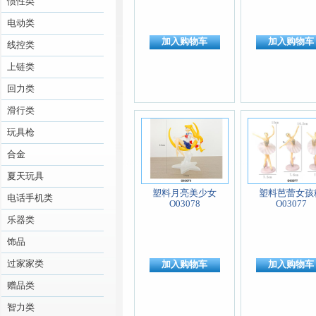
惯性类
电动类
加入购物车
加入购物车
线控类
上链类
回力类
滑行类
玩具枪
合金
夏天玩具
塑料月亮美少女
塑料芭蕾女孩
电话手机类
O03078
O03077
乐器类
饰品
过家家类
加入购物车
加入购物车
赠品类
智力类