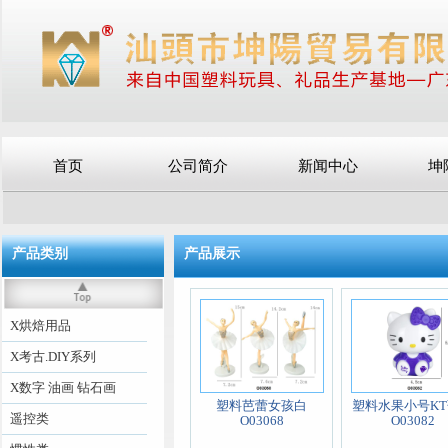
首页
公司简介
新闻中心
坤
产品类别
产品展示
X烘焙用品
X考古.DIY系列
X数字 油画 钻石画
塑料芭蕾女孩白
塑料水果小号K
遥控类
O03068
O03082