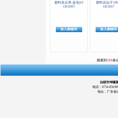
塑料美乐蒂-蓝色KT
塑料花仙子3
O03085
O03067
加入购物车
加入购物车
搜索到
589
条
汕頭市坤陽貿易
电话：0754-856389
地址：广东省