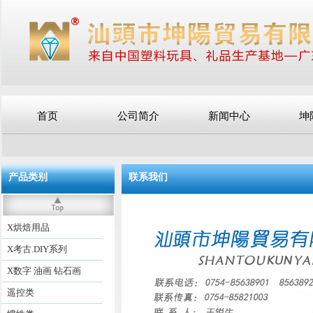
首页
公司简介
新闻中心
坤
产品类别
联系我们
X烘焙用品
X考古.DIY系列
X数字 油画 钻石画
遥控类