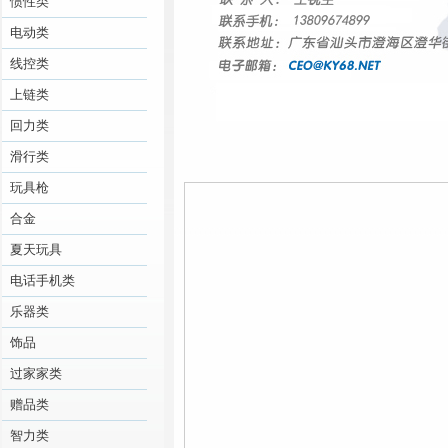
惯性类
电动类
线控类
上链类
回力类
滑行类
玩具枪
合金
夏天玩具
电话手机类
乐器类
饰品
过家家类
赠品类
智力类