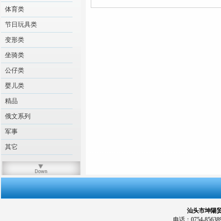
体育类
节日玩具类
变形类
坐骑类
公仔类
婴儿类
精品
俄文系列
军事
其它
汕头市坤陽贸易
电话：0754-856389