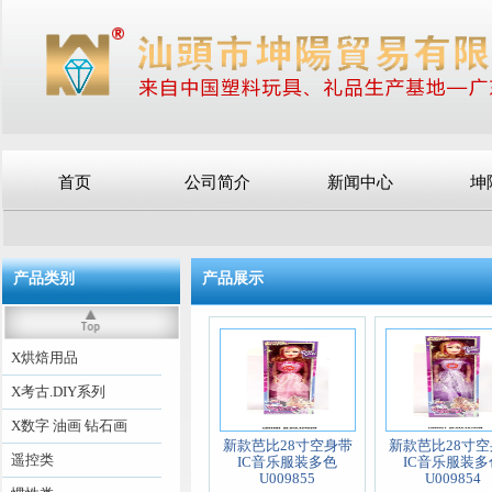
首页
公司简介
新闻中心
坤
产品类别
产品展示
X烘焙用品
X考古.DIY系列
X数字 油画 钻石画
新款芭比28寸空身带
新款芭比28寸空
遥控类
IC音乐服装多色
IC音乐服装多
U009855
U009854