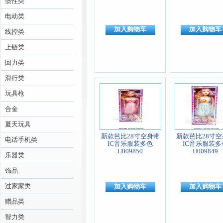
惯性类
电动类
加入购物车
加入购物车
线控类
上链类
回力类
滑行类
玩具枪
合金
夏天玩具
新款芭比28寸空身带
新款芭比28寸空
电话手机类
IC音乐服装多色
IC音乐服装多
U009850
U009849
乐器类
饰品
过家家类
加入购物车
加入购物车
赠品类
智力类